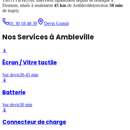
TROTTIPHONE intervient rapidement depuis sa boutique à
Domont, située à seulement
45 km
de
Ambleville
(environ
50 min
de trajet).
01 30 18 48 39
Devis Gratuit
Nos
Services
à
Ambleville
📱
Écran / Vitre tactile
Sur devis
30-45 min
📱
Batterie
Sur devis
30 min
📱
Connecteur de charge