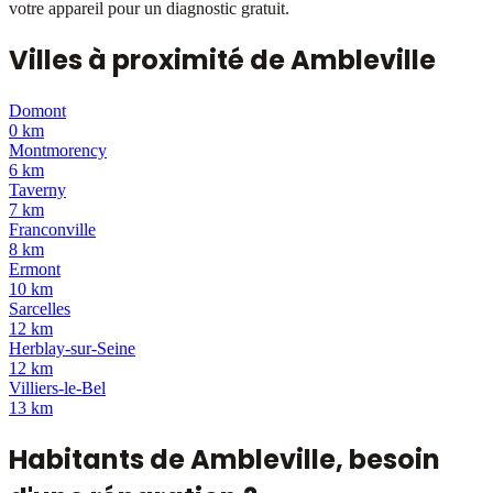
votre appareil pour un diagnostic gratuit.
Villes à proximité de
Ambleville
Domont
0 km
Montmorency
6 km
Taverny
7 km
Franconville
8 km
Ermont
10 km
Sarcelles
12 km
Herblay-sur-Seine
12 km
Villiers-le-Bel
13 km
Habitants de
Ambleville
, besoin