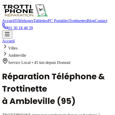
Accueil
Téléphones
Tablettes
PC Portables
Trottinettes
Blog
Contact
01 30 18 48 39
Accueil
Villes
Ambleville
Service Local •
45 km
depuis Domont
Réparation Téléphone &
Trottinette
à
Ambleville
(95)