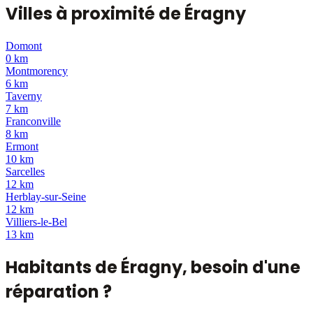
Villes à proximité de
Éragny
Domont
0 km
Montmorency
6 km
Taverny
7 km
Franconville
8 km
Ermont
10 km
Sarcelles
12 km
Herblay-sur-Seine
12 km
Villiers-le-Bel
13 km
Habitants de
Éragny
, besoin d'une
réparation ?