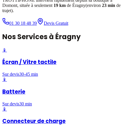
TROTTIPHONE intervient rapidement depuis sa boutique à
Domont, située à seulement
19 km
de
Éragny
(environ
23 min
de
trajet).
01 30 18 48 39
Devis Gratuit
Nos
Services
à
Éragny
📱
Écran / Vitre tactile
Sur devis
30-45 min
📱
Batterie
Sur devis
30 min
📱
Connecteur de charge