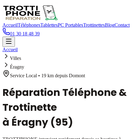
Accueil
Téléphones
Tablettes
PC Portables
Trottinettes
Blog
Contact
01 30 18 48 39
Accueil
Villes
Éragny
Service Local •
19 km
depuis Domont
Réparation Téléphone &
Trottinette
à
Éragny
(95)