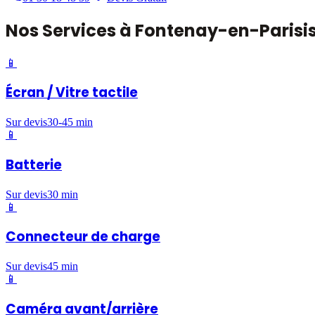
Nos
Services
à
Fontenay-en-Parisi
📱
Écran / Vitre tactile
Sur devis
30-45 min
📱
Batterie
Sur devis
30 min
📱
Connecteur de charge
Sur devis
45 min
📱
Caméra avant/arrière