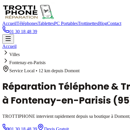
Accueil
Téléphones
Tablettes
PC Portables
Trottinettes
Blog
Contact
01 30 18 48 39
Accueil
Villes
Fontenay-en-Parisis
Service Local •
12 km
depuis Domont
Réparation Téléphone & Tr
à
Fontenay-en-Parisis
(95
TROTTIPHONE intervient rapidement depuis sa boutique à Domont, 
01 30 18 48 39
Devis Gratuit