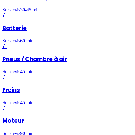
Sur devis
30-45 min
🛴
Batterie
Sur devis
60 min
🛴
Pneus / Chambre à air
Sur devis
45 min
🛴
Freins
Sur devis
45 min
🛴
Moteur
Sur devis
90 min