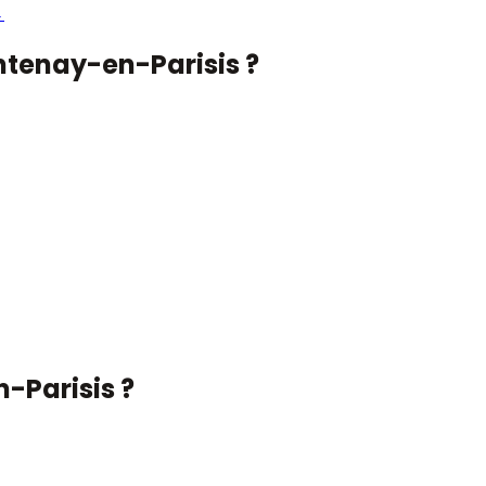
→
ntenay-en-Parisis
?
-Parisis
?