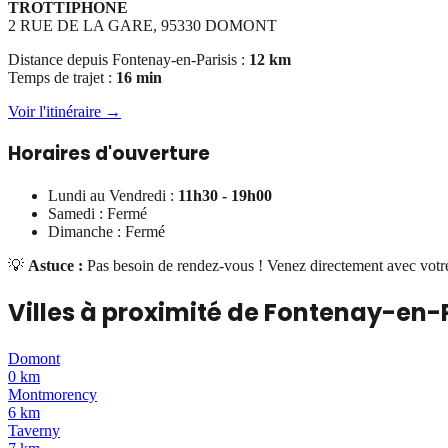
TROTTIPHONE
2 RUE DE LA GARE, 95330 DOMONT
Distance depuis
Fontenay-en-Parisis
:
12 km
Temps de trajet :
16 min
Voir l'itinéraire →
Horaires d'ouverture
Lundi au Vendredi :
11h30 - 19h00
Samedi : Fermé
Dimanche : Fermé
💡
Astuce :
Pas besoin de rendez-vous ! Venez directement avec votre 
Villes à proximité de
Fontenay-en-P
Domont
0 km
Montmorency
6 km
Taverny