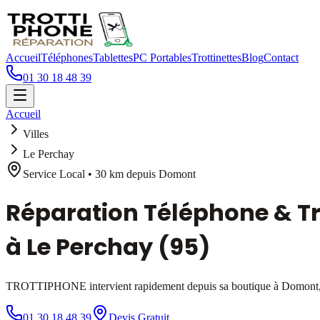
Accueil
Téléphones
Tablettes
PC Portables
Trottinettes
Blog
Contact
01 30 18 48 39
Accueil
Villes
Le Perchay
Service Local •
30 km
depuis Domont
Réparation Téléphone & Tr
à
Le Perchay
(95)
TROTTIPHONE intervient rapidement depuis sa boutique à Domont, 
01 30 18 48 39
Devis Gratuit