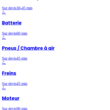
Sur devis
30-45 min
🛴
Batterie
Sur devis
60 min
🛴
Pneus / Chambre à air
Sur devis
45 min
🛴
Freins
Sur devis
45 min
🛴
Moteur
Sur devis
90 min