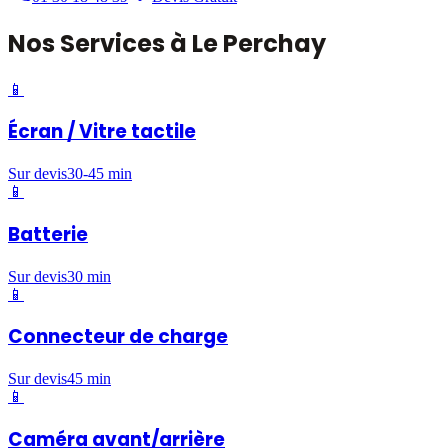
Nos
Services
à
Le Perchay
📱
Écran / Vitre tactile
Sur devis
30-45 min
📱
Batterie
Sur devis
30 min
📱
Connecteur de charge
Sur devis
45 min
📱
Caméra avant/arrière