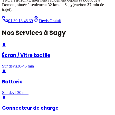
TROTTIPHONE intervient rapidement depuis sa boutique à
Domont, située à seulement
32 km
de
Sagy
(environ
37 min
de
trajet).
01 30 18 48 39
Devis Gratuit
Nos
Services
à
Sagy
📱
Écran / Vitre tactile
Sur devis
30-45 min
📱
Batterie
Sur devis
30 min
📱
Connecteur de charge