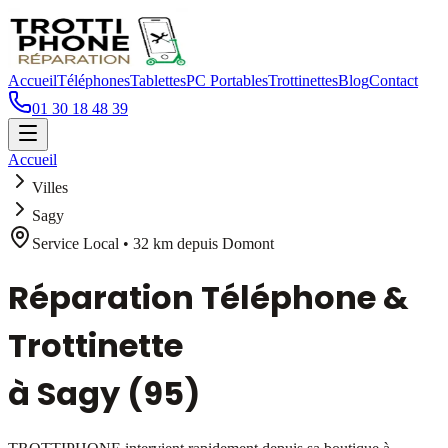
Accueil
Téléphones
Tablettes
PC Portables
Trottinettes
Blog
Contact
01 30 18 48 39
Accueil
Villes
Sagy
Service Local •
32 km
depuis Domont
Réparation Téléphone &
Trottinette
à
Sagy
(95)