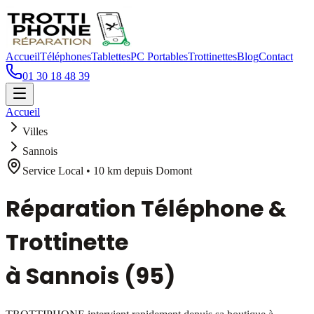
Accueil
Téléphones
Tablettes
PC Portables
Trottinettes
Blog
Contact
01 30 18 48 39
Accueil
Villes
Sannois
Service Local •
10 km
depuis Domont
Réparation Téléphone &
Trottinette
à
Sannois
(95)