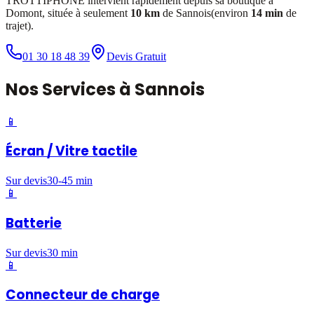
TROTTIPHONE intervient rapidement depuis sa boutique à
Domont, située à seulement
10 km
de
Sannois
(environ
14 min
de
trajet).
01 30 18 48 39
Devis Gratuit
Nos
Services
à
Sannois
📱
Écran / Vitre tactile
Sur devis
30-45 min
📱
Batterie
Sur devis
30 min
📱
Connecteur de charge