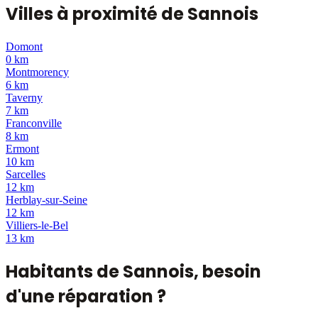
Villes à proximité de
Sannois
Domont
0 km
Montmorency
6 km
Taverny
7 km
Franconville
8 km
Ermont
10 km
Sarcelles
12 km
Herblay-sur-Seine
12 km
Villiers-le-Bel
13 km
Habitants de
Sannois
, besoin
d'une réparation ?