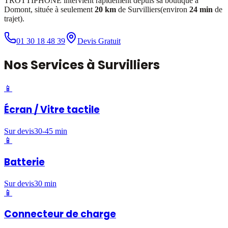
TROTTIPHONE intervient rapidement depuis sa boutique à
Domont, située à seulement
20 km
de
Survilliers
(environ
24 min
de
trajet).
01 30 18 48 39
Devis Gratuit
Nos
Services
à
Survilliers
📱
Écran / Vitre tactile
Sur devis
30-45 min
📱
Batterie
Sur devis
30 min
📱
Connecteur de charge