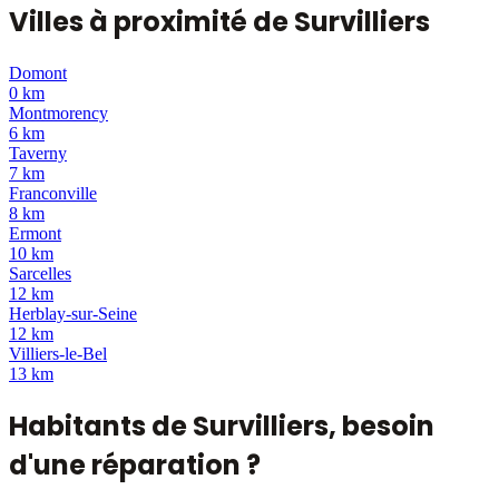
Villes à proximité de
Survilliers
Domont
0 km
Montmorency
6 km
Taverny
7 km
Franconville
8 km
Ermont
10 km
Sarcelles
12 km
Herblay-sur-Seine
12 km
Villiers-le-Bel
13 km
Habitants de
Survilliers
, besoin
d'une réparation ?