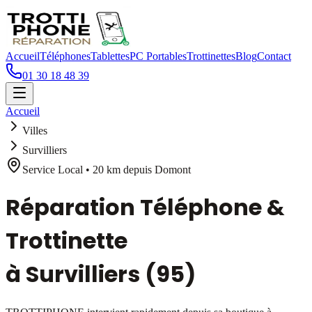
Accueil
Téléphones
Tablettes
PC Portables
Trottinettes
Blog
Contact
01 30 18 48 39
Accueil
Villes
Survilliers
Service Local •
20 km
depuis Domont
Réparation Téléphone &
Trottinette
à
Survilliers
(95)